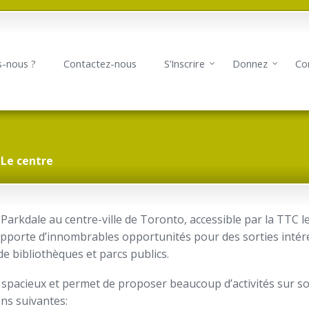
-nous ?
Contactez-nous
S’Inscrire
Donnez
Co
Le centre
 Parkdale au centre-ville de Toronto, accessible par la TTC l
e apporte d’innombrables opportunités pour des sorties int
 de bibliothèques et parcs publics.
t spacieux et permet de proposer beaucoup d’activités sur son
ons suivantes: