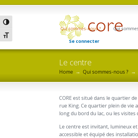
Passer en contraste élevé
Qui sommes-nous ?
Qui sommes
Changer la taille de la police
Se connecter
Le centre
Home
→
Qui sommes-nous ?
→
CORE est situé dans le quartier de
rue King. Ce quartier plein de vi
long du bord du lac, ou les visites
Le centre est invitant, lumineux e
accessible et équipé des installati