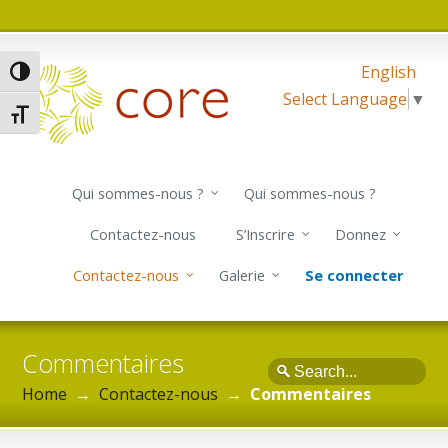
English
Passer en contraste élevé
Select Language
▼
Changer la taille de la police
Qui sommes-nous ?
Qui sommes-nous ?
Contactez-nous
S’Inscrire
Donnez
Contactez-nous
Galerie
Se connecter
Commentaires
Search
Home
→
Contactez-nous
→
Commentaires