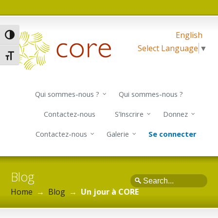
English
Passer en contraste élevé
Select Language
▼
Changer la taille de la police
Qui sommes-nous ?
Qui sommes-nous ?
Contactez-nous
S’Inscrire
Donnez
Contactez-nous
Galerie
Se connecter
Blog
Search
Home
→
Blog
→
Un jour à CORE